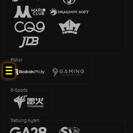
Tap Me!
Poker
E-Sports
Sabung Ayam