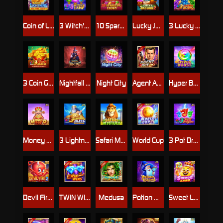
Coin of Lightning
3 Witch's Lamp
10 Sparkling Crown
Lucky Jaguar 2
3 Lucky Baozhu
3 Coin Golden OX
Nightfall Hunting
Night City
Agent Ace
Hyper Burst
Money Pot
3 Lightning Blitz
Safari Mystery
World Cup
3 Pot Dragons
Devil Fire 2
TWIN WINS
Medusa
Potion Wizard
Sweet Land