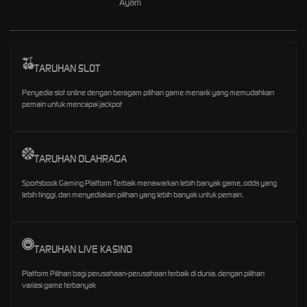
Ayam
TARUHAN SLOT
Penyedia slot online dengan beragam pilihan game menarik yang memudahkan
pemain untuk mencapai jackpot
TARUHAN OLAHRAGA
Sportsbook Gaming Platform Terbaik menawarkan lebih banyak game, odds yang
lebih tinggi, dan menyediakan pilihan yang lebih banyak untuk pemain.
TARUHAN LIVE KASINO
Platform Pilihan bagi perusahaan-perusahaan terbaik di dunia, dengan pilihan
variasi game terbanyak