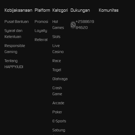
Kebijaksanaan
Platform
Kategori
Dukungan
Komunitas
Pusat Bantuan
Promosi
Hot
+2588619
Games
84620
Syarat dan
Loyalty
Ketentuan
Slots
Referral
Responsible
Live
Gaming
Casino
Tentang
Race
HAPPYJUDI
Togel
Olahraga
Crash
Game
Arcade
Poker
E-Sports
Sabung