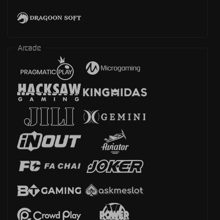
Arcade