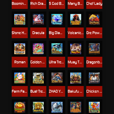
Booming Gems
Rich Dragon
5 God Beast
Many Beauties
Chef Lady
Stone Hominid
Dracula
Big Diamond
Volcanic Legend
Ore Power
Roman
Golden Snake
Ultra Treasure
Muay Thai
Dragonburst
Farm Family
Bust Treasury
ZHAO YUN
Bakufu Shogun
Chicken Dinner