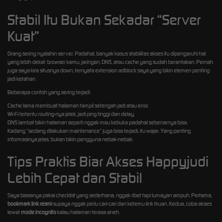
Stabil Itu Bukan Sekadar “Server
Kuat”
Orang sering nyalahin server. Padahal, banyak kasus stabilitas akses itu dipengaruhi hal
yang lebih dekat: browser kamu, jaringan, DNS, atau cache yang sudah berantakan. Pernah
juga saya kira situsnya down, ternyata extension adblock saya yang bikin elemen penting
jadi ketahan.
Beberapa contoh yang sering terjadi:
Cache lama membuat halaman tampil setengah jadi atau error.
Wi-Fi tertentu routing-nya jelek, jadi ping tinggi dan delay.
DNS lambat bikin halaman seperti nggak mau kebuka padahal sebenarnya bisa.
Kadang “sedang dilakukan maintenance” juga bisa terjadi, itu wajar. Yang penting
informasinya jelas, bukan bikin pengguna nebak-nebak.
Tips Praktis Biar Akses Happyjudi
Lebih Cepat dan Stabil
Saya biasanya pakai checklist yang sederhana, nggak ribet tapi lumayan ampuh. Pertama,
bookmark link resmi
supaya nggak perlu cari-cari dan ketemu link tiruan. Kedua, coba akses
lewat
mode incognito
kalau halaman terasa aneh.