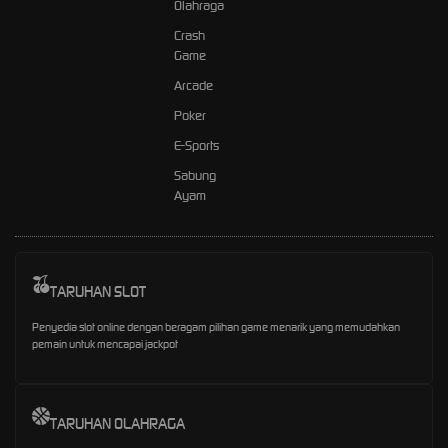
Olahraga
Crash
Game
Arcade
Poker
E-Sports
Sabung
Ayam
TARUHAN SLOT
Penyedia slot online dengan beragam pilihan game menarik yang memudahkan
pemain untuk mencapai jackpot
TARUHAN OLAHRAGA