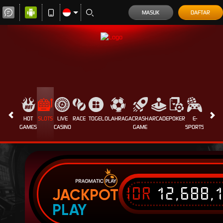
MASUK
DAFTAR
HOT
SLOTS
LIVE
RACE
TOGEL
OLAHRAGA
CRASH
ARCADE
POKER
E-
SABUN
GAMES
CASINO
GAME
SPORTS
AYAM
IDR
12,688,
JACKPOT
PLAY