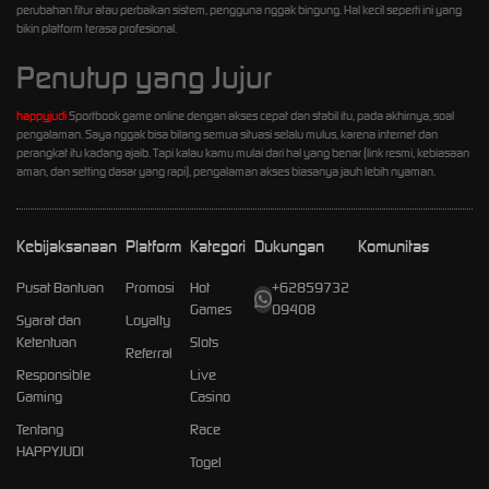
perubahan fitur atau perbaikan sistem, pengguna nggak bingung. Hal kecil seperti ini yang
bikin platform terasa profesional.
Penutup yang Jujur
happyjudi
Sportbook game online dengan akses cepat dan stabil itu, pada akhirnya, soal
pengalaman. Saya nggak bisa bilang semua situasi selalu mulus, karena internet dan
perangkat itu kadang ajaib. Tapi kalau kamu mulai dari hal yang benar (link resmi, kebiasaan
aman, dan setting dasar yang rapi), pengalaman akses biasanya jauh lebih nyaman.
Kebijaksanaan
Platform
Kategori
Dukungan
Komunitas
Pusat Bantuan
Promosi
Hot
+62859732
Games
09408
Syarat dan
Loyalty
Ketentuan
Slots
Referral
Responsible
Live
Gaming
Casino
Tentang
Race
HAPPYJUDI
Togel