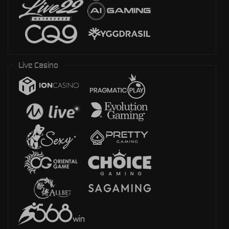
Live Casino