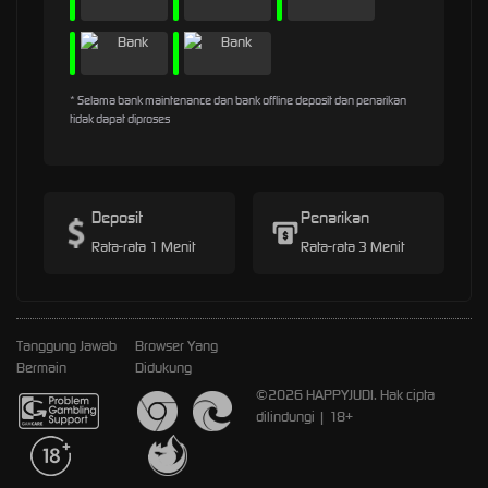
* Selama bank maintenance dan bank offline deposit dan penarikan
tidak dapat diproses
Deposit
Penarikan
Rata-rata 1 Menit
Rata-rata 3 Menit
Tanggung Jawab
Browser Yang
Bermain
Didukung
©2026 HAPPYJUDI. Hak cipta
dilindungi | 18+