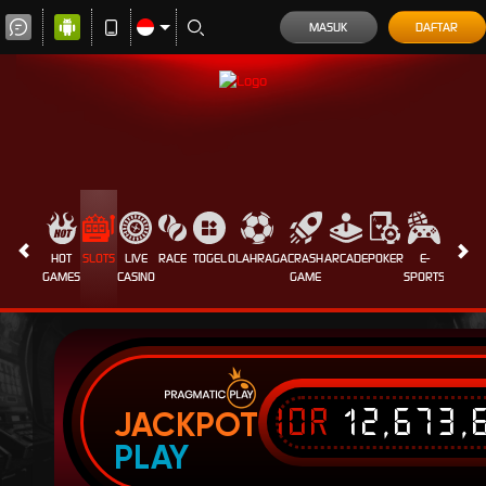
MASUK
DAFTAR
HOT
SLOTS
LIVE
RACE
TOGEL
OLAHRAGA
CRASH
ARCADE
POKER
E-
SABUN
GAMES
CASINO
GAME
SPORTS
AYAM
IDR
12,673,
JACKPOT
PLAY