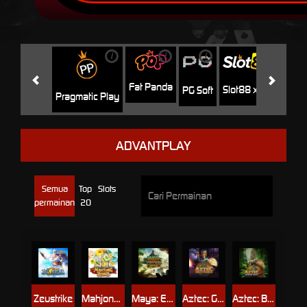
i
i
i
i
i
Facha
Fat Panda
Slot88 x PP
PG Soft
Pragmatic Play
ADVANTPLAY
Semua
Top
Slots
permainan
20
Zeustrike
Mahjong Roar
Maya: Elemental Totem
Aztec: Gold Temple
Aztec: Bonus Hunt 2