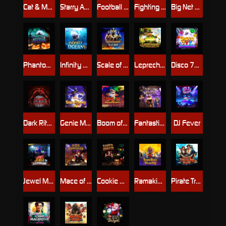
Cat & Mouse
Starry Adventure
Football Fever
Fighting Bull
Big Net Bass
Phantom Multiplier
Infinity Ocean
Scale of Heaven: Anubis
Leprechaun’s Fortune
Disco 777 Hold and Win
Dark Ritual
Genie Mystery
Boom of Prosperity
Fantastic Beast
DJ Fever
Jewel Mastermind
Mace of Hercules
Cookie Hunter
Ramakien Blessing
Pirate Treasure Hunt