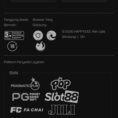
Tanggung Jawab
Browser Yang
Bermain
Didukung
©2026 HAPPYJUDI. Hak cipta
dilindungi | 18+
Platform Penyedia Layanan
Slots