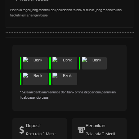
Platform togel yang menarik dari perusahan terbaik di dunia yang menawarkan
hadiah kemenangan besar
* Selama bank maintenance dan bank offline deposit dan penarikan
tidak dapat diproses
Deposit
Penarikan
Rata-rata 1 Menit
Rata-rata 3 Menit