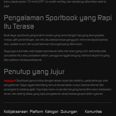
kamu dapat pesan “CS minta OTP”, itu sudah red flag, dan sebaiknya dihentikan saat itu
juga.
Pengalaman Sportbook yang Rapi
Itu Terasa
Buat saya, sportbook yang enak itu bukan yang rame banget, tapi yang alurnya jelas:
masuk, pilih pertandingan, cek info, lalu selesai tanpa gangguan. Informasi seperti jadwal,
skor, update event, dan pusat bantuan harus gampang ditemukan.
Saya juga suka kalau ada bagian pembaruan atau info resmi yang rutin. Jadi ketika ada
perubahan fitur atau perbaikan sistem, pengguna nggak bingung. Hal kecil seperti ini yang
bikin platform terasa profesional.
Penutup yang Jujur
happyjudi
Sportbook game online dengan akses cepat dan stabil itu, pada akhirnya, soal
pengalaman. Saya nggak bisa bilang semua situasi selalu mulus, karena internet dan
perangkat itu kadang ajaib. Tapi kalau kamu mulai dari hal yang benar (link resmi, kebiasaan
aman, dan setting dasar yang rapi), pengalaman akses biasanya jauh lebih nyaman.
Kebijaksanaan
Platform
Kategori
Dukungan
Komunitas