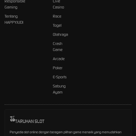
Responsible
Live
Gaming
Casino
Tentang
Race
HAPPYJUDI
Togel
Olahraga
Crash
Game
Arcade
Poker
E-Sports
Sabung
Ayam
TARUHAN SLOT
Penyedia slot online dengan beragam pilihan game menarik yang memudahkan