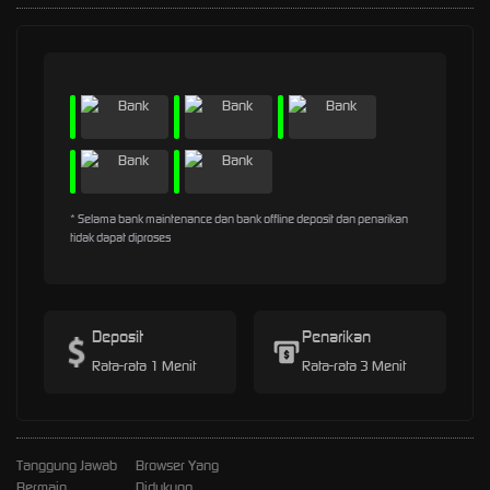
* Selama bank maintenance dan bank offline deposit dan penarikan
tidak dapat diproses
Deposit
Penarikan
Rata-rata 1 Menit
Rata-rata 3 Menit
Tanggung Jawab
Browser Yang
Bermain
Didukung