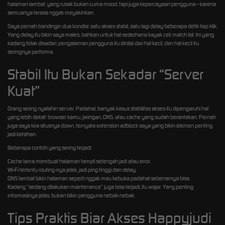
halaman lambat, yang rusak bukan cuma mood, tapi juga kepercayaan pengguna—karena
semuanya terasa nggak meyakinkan.
Saya pernah bandingin dua kondisi: satu akses stabil, satu lagi delay beberapa detik tiap klik.
Yang delay itu bikin saya males, bahkan untuk hal sederhana kayak cek match list. Ini yang
kadang tidak disadari: pengalaman pengguna itu dinilai dari hal kecil, dan hal kecil itu
seringnya performa.
Stabil Itu Bukan Sekadar “Server
Kuat”
Orang sering nyalahin server. Padahal, banyak kasus stabilitas akses itu dipengaruhi hal
yang lebih dekat: browser kamu, jaringan, DNS, atau cache yang sudah berantakan. Pernah
juga saya kira situsnya down, ternyata extension adblock saya yang bikin elemen penting
jadi ketahan.
Beberapa contoh yang sering terjadi:
Cache lama membuat halaman tampil setengah jadi atau error.
Wi-Fi tertentu routing-nya jelek, jadi ping tinggi dan delay.
DNS lambat bikin halaman seperti nggak mau kebuka padahal sebenarnya bisa.
Kadang “sedang dilakukan maintenance” juga bisa terjadi, itu wajar. Yang penting
informasinya jelas, bukan bikin pengguna nebak-nebak.
Tips Praktis Biar Akses Happyjudi