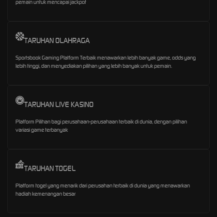
pemain untuk mencapai jackpot
TARUHAN OLAHRAGA
Sportsbook Gaming Platform Terbaik menawarkan lebih banyak game, odds yang
lebih tinggi, dan menyediakan pilihan yang lebih banyak untuk pemain.
TARUHAN LIVE KASINO
Platform Pilihan bagi perusahaan-perusahaan terbaik di dunia, dengan pilihan
variasi game terbanyak
TARUHAN TOGEL
Platform togel yang menarik dari perusahan terbaik di dunia yang menawarkan
hadiah kemenangan besar