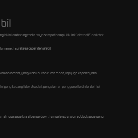
bil
ikin tambah ngeselin, saya sempat hampir klik link “alternatif” dari chat
tur ramai, tapi
akses cepat dan stabil
.
alau halaman lambat, yang rusak bukan cuma mood, tapi juga kepercayaan
 Ini yang kadang tidak disadari: pengalaman pengguna itu dinilai dari hal
Pernah juga saya kira situsnya down, ternyata extension adblock saya yang