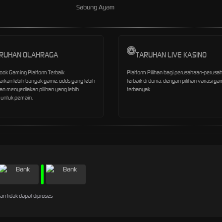
Sabung Ayam
RUHAN OLAHRAGA
TARUHAN LIVE KASINO
ook Gaming Platform Terbaik
Platform Pilihan bagi perusahaan-perusa
kan lebih banyak game, odds yang lebih
terbaik di dunia, dengan pilihan variasi g
 dan menyediakan pilihan yang lebih
terbanyak
untuk pemain.
an tidak dapat diproses