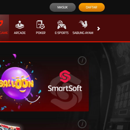
MASUK
DAFTAR
 GAME
ARCADE
POKER
E-SPORTS
SABUNG AYAM
PROMOSI
i
i