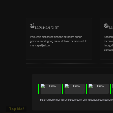
TARUHAN SLOT
TA
Penyedia slot online dengan beragam pilihan
Sportsb
game menarik yang memudahkan pemain untuk
menawar
mencapai jackpot
tinggi,
banyak 
* Selama bank maintenance dan bank offline deposit dan penarik
Tap Me!