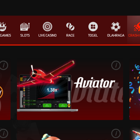
 GAMES
SLOTS
LIVE CASINO
RACE
TOGEL
OLAHRAGA
CRASH
i
i
i
i