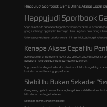
Happyjudi Sportbook Game Online Akses Cepat dan
Happyjudi Sportbook Ga
Saya pernah ada di momen “tinggal beberapa menit sebelum pertandingan mula
yang sumbernya nggak jelas, karena ya… kalau lagi buru-buru, orang suka as
Untung saya kebiasaan cek domain dan link resmi dulu, jadi nggak kebawa ar
Kenapa Akses Cepat Itu Pent
Sportbook itu sifatnya real time. Jadwal bisa berubah, update skor berjalan,
pengguna—karena semuanya terasa nggak meyakinkan.
Saya pernah bandingin dua kondisi: satu akses stabil, satu lagi delay beberap
kecil, dan hal kecil itu seringnya performa.
Stabil Itu Bukan Sekadar “Se
Orang sering nyalahin server. Padahal, banyak kasus stabilitas akses itu d
bikin elemen penting jadi ketahan.
Beberapa contoh yang sering terjadi: