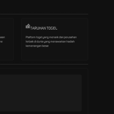
TARUHAN TOGEL
haan
Platform togel yang menarik dari perusahan
ame
terbaik di dunia yang menawarkan hadiah
kemenangan besar