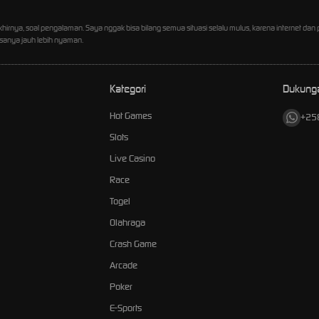
irnya, soal pengalaman. Saya nggak bisa bilang semua situasi selalu mulus, karena internet dan pe
asanya jauh lebih nyaman.
Kategori
Dukung
Hot Games
+25
Slots
Live Casino
Race
Togel
Olahraga
Crash Game
Arcade
Poker
E-Sports