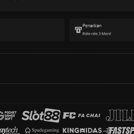
Penarikan
Rata-rata 3 Menit