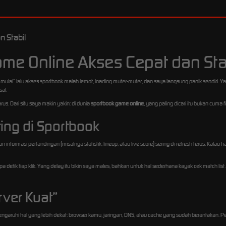
 Stabil
me Online Akses Cepat dan Sta
i” lalu akses sportbook malah lemot, loading muter-muter, dan saya langsung panik sendiri. Yang b
al.
us. Dari situ saya makin yakin: di dunia
sportbook game online
, yang paling dicari itu bukan cuma fi
ing di Sportbook
 dan informasi pertandingan (misalnya statistik, lineup, atau live score) sering di-refresh terus. K
a detik tiap klik. Yang delay itu bikin saya males, bahkan untuk hal sederhana kayak cek match list.
rver Kuat”
ipengaruhi hal yang lebih dekat: browser kamu, jaringan, DNS, atau cache yang sudah berantakan. 